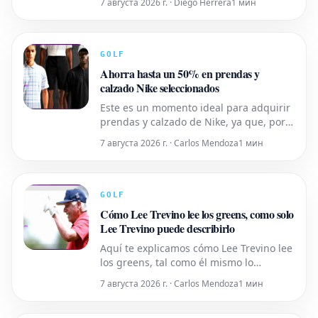
7 августа 2026 г. · Diego Herrera
1 мин
Speed Cart X está cambiando el juego
una vez más.
GOLF
Ahorra hasta un 50% en prendas y
calzado Nike seleccionados
Este es un momento ideal para adquirir
prendas y calzado de Nike, ya que, por
tiempo limitado, podrás disfrutar de
7 августа 2026 г. · Carlos Mendoza
1 мин
descuentos de hasta el 50% sobre el
precio de venta habitual.
GOLF
Cómo Lee Trevino lee los greens, como solo
Lee Trevino puede describirlo
Aquí te explicamos cómo Lee Trevino lee
los greens, tal como él mismo lo
describe, con su estilo inconfundible. El
7 августа 2026 г. · Carlos Mendoza
1 мин
video de su explicación fue compartido
recientemente en redes sociales.