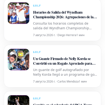
GOLF
Horarios de Salida del Wyndham
Championship 2026: Agrupaciones de la
Segunda Ronda del Viernes
Consulta los horarios completos de
salida del Wyndham Championship
2026 para la segunda ronda del viernes
7 августа 2026 г. · Diego Herrera
1 мин
en Carolina del Norte, con la
participación de Brooks Koepka,
Cameron Young y otros destacados.
GOLF
Un Guante Firmado de Nelly Korda se
Convirtió en un Regalo Apreciado para
Niños al Otro Lado del Mundo
Un guante de golf autografiado por
Nelly Korda llegó a un programa de golf
junior en Brasil. Sin embargo, esto no
7 августа 2026 г. · Carlos Mendoza
1 мин
habría sido posible sin algo de ayuda.
GOLF
Cambio en el calendario del PGA Tour: