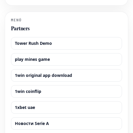
en el mercado de verano. Sin embargo, el precio establecido es
considerablemente alto.
MENÚ
Partners
Tower Rush Demo
play mines game
1win original app download
1win coinflip
1xbet uae
Новости Serie A