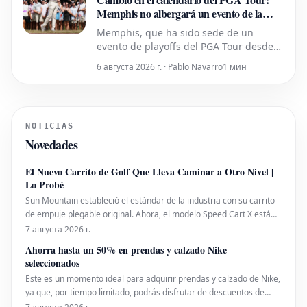
Memphis no albergará un evento de la
Serie de Campeonato
Memphis, que ha sido sede de un
evento de playoffs del PGA Tour desde
2022, no albergará un torneo de la Serie
6 августа 2026 г. · Pablo Navarro
1 мин
de Campeonato del PGA Tour.
NOTICIAS
Novedades
El Nuevo Carrito de Golf Que Lleva Caminar a Otro Nivel |
Lo Probé
Sun Mountain estableció el estándar de la industria con su carrito
de empuje plegable original. Ahora, el modelo Speed Cart X está
cambiando el juego una vez más.
7 августа 2026 г.
Ahorra hasta un 50% en prendas y calzado Nike
seleccionados
Este es un momento ideal para adquirir prendas y calzado de Nike,
ya que, por tiempo limitado, podrás disfrutar de descuentos de
hasta el 50% sobre el precio de venta habitual.