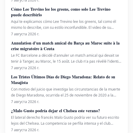
7 августа 2026 г.
Cómo Lee Trevino lee los greens, como solo Lee Trevino
puede describirlo
Aquí te explicamos cómo Lee Trevino lee los greens, tal como él
mismo lo describe, con su estilo inconfundible. El video de su
explicación fue compartido recientemente en redes sociales.
7 августа 2026 г.
Annulation d'un match amical du Barça au Maroc suite à la
crise migratoire à Ceuta
Le FC Barcelone a décidé d'annuler un match amical qui devait se
tenir à Tanger, au Maroc, le 15 août. Le club n'a pas révélé l'identité
de son adversaire pour cette rencontre. Cette décision a été prise
7 августа 2026 г.
en réponse à la crise migratoire et aux événements tragiques qui
Los Tristes Últimos Días de Diego Maradona: Relato de su
se sont déroulés à Ceuta.
Masajista
Con motivo del juicio que investiga las circunstancias de la muerte
de Diego Maradona, ocurrida el 25 de noviembre de 2020 a la
temprana edad de 60 años, su masajista, Nicolas Taffarel, ha
7 августа 2026 г.
relatado los dolorosos últimos días de la icónica figura del fútbol
¿Malo Gusto podría dejar el Chelsea este verano?
argentino. Taffarel describió un p
El lateral derecho francés Malo Gusto podría ver su futuro escrito
lejos del Chelsea. La competencia se perfila intensa y el club
londinense podría abrirle la puerta de salida al ex jugador del Lyon
7 августа 2026 г.