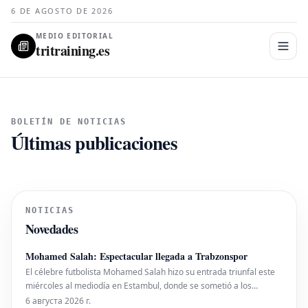
6 DE AGOSTO DE 2026
MEDIO EDITORIAL
tritraining.es
BOLETÍN DE NOTICIAS
Últimas publicaciones
NOTICIAS
Novedades
Mohamed Salah: Espectacular llegada a Trabzonspor
El célebre futbolista Mohamed Salah hizo su entrada triunfal este
miércoles al mediodía en Estambul, donde se sometió a los
exámenes médicos pertinentes para formalizar su fichaje por su
6 августа 2026 г.