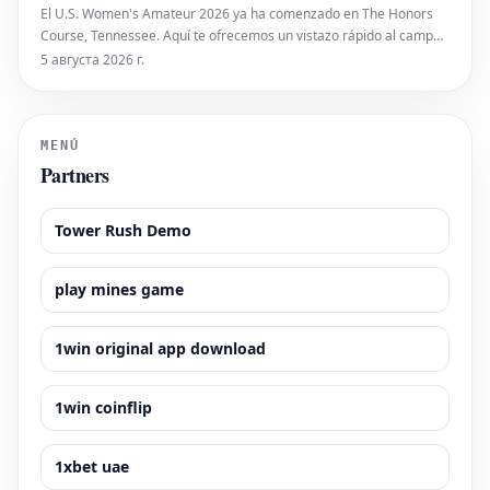
El U.S. Women's Amateur 2026 ya ha comenzado en The Honors
Course, Tennessee. Aquí te ofrecemos un vistazo rápido al campo
de competidoras y las opciones para seguir el evento.
5 августа 2026 г.
MENÚ
Partners
Tower Rush Demo
play mines game
1win original app download
1win coinflip
1xbet uae