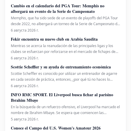
flamante equipo, el Trabzonspor. El exjugador del Liverpool fue
Cambio en el calendario del PGA Tour: Memphis no
recibido por una marea de sus admiradores co
albergará un evento de la Serie de Campeonato
Memphis, que ha sido sede de un evento de playoffs del PGA Tour
desde 2022, no albergará un torneo de la Serie de Campeonato del
PGA Tour.
6 августа 2026 г.
Fekir encuentra su nuevo club en Arabia Saudita
Mientras se acerca la reanudación de las principales ligas y los
clubes se esfuerzan por reforzarse en el mercado de fichajes de
verano, Nabil Fekir ha encontrado su destino en Arabia Saudita.
6 августа 2026 г.
Los clubes están muy activos, desde el PSG que sigue al portero
Scottie Scheffler y su ayuda de entrenamiento económica
japonés Suzuki hasta el OM que bus
Scottie Scheffler es conocido por utilizar un entrenador de agarre
en cada sesión de práctica, entonces, ¿por qué tú no haces lo
mismo?
6 августа 2026 г.
INFO RMC SPORT. El Liverpool busca fichar al parisino
Ibrahim Mbaye
En la búsqueda de un refuerzo ofensivo, el Liverpool ha marcado el
nombre de Ibrahim Mbaye. Se espera que comiencen las
conversaciones entre los 'Reds' y el PSG para llegar a un acuerdo
5 августа 2026 г.
sobre el futuro del extremo senegalés. Paralelamente a este caso,
Conoce el Campo del U.S. Women's Amateur 2026
los de Anfield continúan siguiendo a Bradle