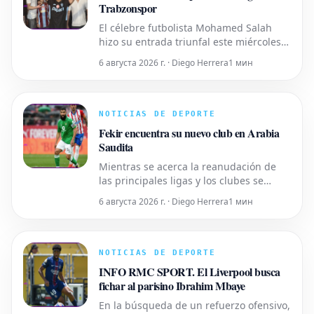
Trabzonspor
El célebre futbolista Mohamed Salah
hizo su entrada triunfal este miércoles
al mediodía en Estambul, donde se
6 августа 2026 г. · Diego Herrera
1 мин
sometió a los exámenes médicos
pertinentes para formalizar su fichaje
por su flamante equipo, el Trabzonspor.
El exjugador del Liverpool fue recibido
NOTICIAS DE DEPORTE
por una marea de sus admiradores co
Fekir encuentra su nuevo club en Arabia
Saudita
Mientras se acerca la reanudación de
las principales ligas y los clubes se
esfuerzan por reforzarse en el mercado
6 августа 2026 г. · Diego Herrera
1 мин
de fichajes de verano, Nabil Fekir ha
encontrado su destino en Arabia
Saudita. Los clubes están muy activos,
desde el PSG que sigue al portero
NOTICIAS DE DEPORTE
japonés Suzuki hasta el OM que bus
INFO RMC SPORT. El Liverpool busca
fichar al parisino Ibrahim Mbaye
En la búsqueda de un refuerzo ofensivo,