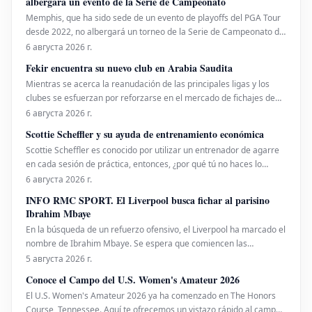
albergará un evento de la Serie de Campeonato
Memphis, que ha sido sede de un evento de playoffs del PGA Tour
desde 2022, no albergará un torneo de la Serie de Campeonato del
PGA Tour.
6 августа 2026 г.
Fekir encuentra su nuevo club en Arabia Saudita
Mientras se acerca la reanudación de las principales ligas y los
clubes se esfuerzan por reforzarse en el mercado de fichajes de
verano, Nabil Fekir ha encontrado su destino en Arabia Saudita.
6 августа 2026 г.
Los clubes están muy activos, desde el PSG que sigue al portero
Scottie Scheffler y su ayuda de entrenamiento económica
japonés Suzuki hasta el OM que bus
Scottie Scheffler es conocido por utilizar un entrenador de agarre
en cada sesión de práctica, entonces, ¿por qué tú no haces lo
mismo?
6 августа 2026 г.
INFO RMC SPORT. El Liverpool busca fichar al parisino
Ibrahim Mbaye
En la búsqueda de un refuerzo ofensivo, el Liverpool ha marcado el
nombre de Ibrahim Mbaye. Se espera que comiencen las
conversaciones entre los 'Reds' y el PSG para llegar a un acuerdo
5 августа 2026 г.
sobre el futuro del extremo senegalés. Paralelamente a este caso,
Conoce el Campo del U.S. Women's Amateur 2026
los de Anfield continúan siguiendo a Bradle
El U.S. Women's Amateur 2026 ya ha comenzado en The Honors
Course, Tennessee. Aquí te ofrecemos un vistazo rápido al campo