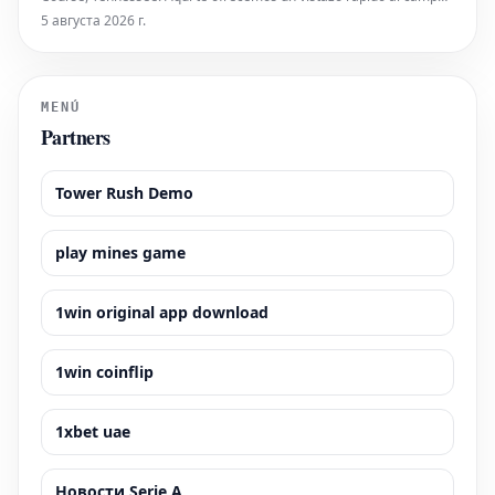
de competidoras y las opciones para seguir el evento.
5 августа 2026 г.
MENÚ
Partners
Tower Rush Demo
play mines game
1win original app download
1win coinflip
1xbet uae
Новости Serie A