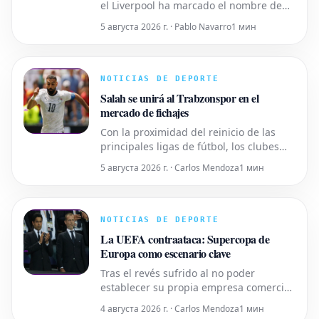
el Liverpool ha marcado el nombre de
Ibrahim Mbaye. Se espera que
5 августа 2026 г. · Pablo Navarro
1 мин
comiencen las conversaciones entre los
'Reds' y el PSG para llegar a un acuerdo
sobre el futuro del extremo senegalés.
Paralelamente a este caso, los de Anfield
NOTICIAS DE DEPORTE
continúan siguiendo a Bradle
Salah se unirá al Trabzonspor en el
mercado de fichajes
Con la proximidad del reinicio de las
principales ligas de fútbol, los clubes
intensifican sus esfuerzos para
5 августа 2026 г. · Carlos Mendoza
1 мин
reforzarse durante el mercado de
fichajes de verano. Mientras el PSG
busca al portero japonés Suzuki y el OM
peina el mercado en busca de refuerzos
NOTICIAS DE DEPORTE
ofensivos, varios asuntos candentes
La UEFA contraataca: Supercopa de
Europa como escenario clave
Tras el revés sufrido al no poder
establecer su propia empresa comercial,
Gianni Infantino se encuentra en una
4 августа 2026 г. · Carlos Mendoza
1 мин
posición de debilidad. La UEFA, por su