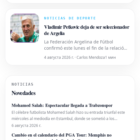
parte, está anticipando su ofensiva y ha
elegido la Supercopa de Europa como el
escenario ideal para lanzar su
NOTICIAS DE DEPORTE
contrapropuesta. En este contexto
Vladimir Petkovic deja de ser seleccionador
de Argelia
La Federación Argelina de Fútbol
confirmó este lunes el fin de la relación
contractual con Vladimir Petkovic. El
4 августа 2026 г. · Carlos Mendoza
1 мин
hasta ahora seleccionador de Argelia se
encontraba en el cargo desde febrero
de 2024. Durante su breve mandato,
Petkovic dirigió a los Fennecs hasta los
NOTICIAS
cuartos de final de la Copa A
Novedades
Mohamed Salah: Espectacular llegada a Trabzonspor
El célebre futbolista Mohamed Salah hizo su entrada triunfal este
miércoles al mediodía en Estambul, donde se sometió a los
exámenes médicos pertinentes para formalizar su fichaje por su
6 августа 2026 г.
flamante equipo, el Trabzonspor. El exjugador del Liverpool fue
Cambio en el calendario del PGA Tour: Memphis no
recibido por una marea de sus admiradores co