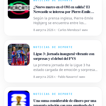
NOTICIAS DE DEPORTE
la Premier League, habiendo jugado
¿Nuevo marco en el OM en salida? El
Newcastle se interesa por Pierre-Emile
Hojbjerg
Según la prensa inglesa, Pierre-Emile
Hojbjerg se encuentra entre los
jugadores que el Newcastle tiene en su
8 августа 2026 г. · Carlos Mendoza
1 мин
punto de mira en el centro del campo
para sustituir a Bruno Guimaraes y
Sandro Tonali. El danés conoce bien la
Premier League, habiendo jugado para
NOTICIAS DE DEPORTE
el Southampton (2016-2020) y el
Ligue 3: Jornada inaugural vibrante con
Tottenham
sorpresas y el debut del FVS
La primera jornada de la Ligue 3 ha
estado cargada de emoción y sorpresas.
El Caen se posiciona como líder tras una
8 августа 2026 г. · Pablo Navarro
1 мин
contundente victoria, mientras que
varios partidos mantuvieron la
expectación hasta el final. La gran
novedad, el Football Video Support (FVS),
NOTICIAS DE DEPORTE
hizo su debut, generando debates y
Una suma considerable de dinero por una
presunta relación con una empleada de la