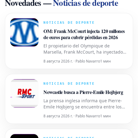
Novedades
—
Noticias de deporte
NOTICIAS DE DEPORTE
OM: Frank McCourt injecta 120 millones
de euros para cubrir pérdidas en 2026
El propietario del Olympique de
Marsella, Frank McCourt, ha inyectado
120 millones de euros en las arcas del
8 августа 2026 г. · Pablo Navarro
1 мин
club en lo que va de año para subsanar
las pérdidas. La temporada 2025-2026
fue decepcionante, con el equipo
terminando en quinta posición en la
NOTICIAS DE DEPORTE
Ligue 1, lo que llevó a la DCNG a
Newcastle busca a Pierre-Emile Hojbjerg
imponer
La prensa inglesa informa que Pierre-
Emile Hojbjerg se encuentra entre los
jugadores que el Newcastle está
8 августа 2026 г. · Pablo Navarro
1 мин
considerando para el centro del campo,
con el objetivo de reemplazar a Bruno
Guimaraes y Sandro Tonali. El jugador
danés tiene una amplia experiencia en