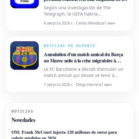
UEFA: Otro caso embarazoso para Gianni
Según una investigación de The
Infantino
Telegraph, la UEFA habría
desembolsado una suma importante de
8 августа 2026 г. · Carlos Mendoza
1 мин
dinero a una colaboradora que
supuestamente mantuvo una relación
sentimental con Gianni Infantino
cuando el actual presidente de la FIFA
NOTICIAS DE DEPORTE
ejercía como secretario general del
Annulation d'un match amical du Barça
organismo europeo. Este
au Maroc suite à la crise migratoire à
Ceuta
Le FC Barcelone a décidé d'annuler un
match amical qui devait se tenir à
Tanger, au Maroc, le 15 août. Le club n'a
7 августа 2026 г. · Diego Herrera
1 мин
pas révélé l'identité de son adversaire
pour cette rencontre. Cette décision a
été prise en réponse à la crise
migratoire et aux événements tragiques
NOTICIAS
qui se sont déroulés à Ceuta.
Novedades
OM: Frank McCourt injecta 120 millones de euros para
cubrir pérdidas en 2026