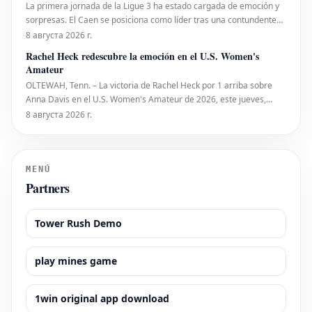
La primera jornada de la Ligue 3 ha estado cargada de emoción y
sorpresas. El Caen se posiciona como líder tras una contundente
victoria, mientras que varios partidos mantuvieron la expectación
8 августа 2026 г.
hasta el final. La gran novedad, el Football Video Support (FVS), hizo
Rachel Heck redescubre la emoción en el U.S. Women's
su debut, generando debates y
Amateur
OLTEWAH, Tenn. – La victoria de Rachel Heck por 1 arriba sobre
Anna Davis en el U.S. Women's Amateur de 2026, este jueves,
significó más que solo avanzar a la siguiente ronda. Esta semana
8 августа 2026 г.
marca el tercer evento competitivo de Heck en el año. Sin
embargo, fue en su enfrentamiento contra Davi
MENÚ
Partners
Tower Rush Demo
play mines game
1win original app download