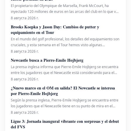
El propietario del Olympique de Marsella, Frank McCourt, ha
inyectado 120 millones de euros en las arcas del club en lo que va
de año para subsanar las pérdidas. La temporada 2025-2026 fue
8 августа 2026 г.
decepcionante, con el equipo terminando en quinta posición en la
Brooks Koepka y Jason Day: Cambios de putter y
Ligue 1, lo que llevó a la DCNG a imponer
equipamiento en el Tour
En el mundo del golf profesional, los detalles del equipamiento son
cruciales, y esta semana en el Tour hemos visto algunas
novedades interesantes. Brooks Koepka, conocido por su afinidad
8 августа 2026 г.
con los putters Scotty Cameron, ha vuelto a confiar en la icónica
Newcastle busca a Pierre-Emile Hojbjerg
sensación del inserto Terylliu
La prensa inglesa informa que Pierre-Emile Hojbjerg se encuentra
entre los jugadores que el Newcastle está considerando para el
centro del campo, con el objetivo de reemplazar a Bruno
8 августа 2026 г.
Guimaraes y Sandro Tonali. El jugador danés tiene una amplia
¿Nuevo marco en el OM en salida? El Newcastle se interesa
experiencia en la Premier League, habiendo jugado
por Pierre-Emile Hojbjerg
Según la prensa inglesa, Pierre-Emile Hojbjerg se encuentra entre
los jugadores que el Newcastle tiene en su punto de mira en el
centro del campo para sustituir a Bruno Guimaraes y Sandro
8 августа 2026 г.
Tonali. El danés conoce bien la Premier League, habiendo jugado
Ligue 3: Jornada inaugural vibrante con sorpresas y el debut
para el Southampton (2016-2020) y el Tottenham
del FVS