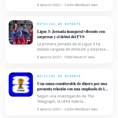
jugadores que el Newcastle tiene en su
8 августа 2026 г. · Carlos Mendoza
1 мин
punto de mira en el centro del campo
para sustituir a Bruno Guimaraes y
Sandro Tonali. El danés conoce bien la
Premier League, habiendo jugado para
NOTICIAS DE DEPORTE
el Southampton (2016-2020) y el
Ligue 3: Jornada inaugural vibrante con
Tottenham
sorpresas y el debut del FVS
La primera jornada de la Ligue 3 ha
estado cargada de emoción y sorpresas.
El Caen se posiciona como líder tras una
8 августа 2026 г. · Pablo Navarro
1 мин
contundente victoria, mientras que
varios partidos mantuvieron la
expectación hasta el final. La gran
novedad, el Football Video Support (FVS),
NOTICIAS DE DEPORTE
hizo su debut, generando debates y
Una suma considerable de dinero por una
presunta relación con una empleada de la
UEFA: Otro caso embarazoso para Gianni
Según una investigación de The
Infantino
Telegraph, la UEFA habría
desembolsado una suma importante de
8 августа 2026 г. · Carlos Mendoza
1 мин
dinero a una colaboradora que
supuestamente mantuvo una relación