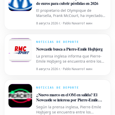
de euros para cubrir pérdidas en 2026
El propietario del Olympique de
Marsella, Frank McCourt, ha inyectado
120 millones de euros en las arcas del
8 августа 2026 г. · Pablo Navarro
1 мин
club en lo que va de año para subsanar
las pérdidas. La temporada 2025-2026
fue decepcionante, con el equipo
terminando en quinta posición en la
NOTICIAS DE DEPORTE
Ligue 1, lo que llevó a la DCNG a
Newcastle busca a Pierre-Emile Hojbjerg
imponer
La prensa inglesa informa que Pierre-
Emile Hojbjerg se encuentra entre los
jugadores que el Newcastle está
8 августа 2026 г. · Pablo Navarro
1 мин
considerando para el centro del campo,
con el objetivo de reemplazar a Bruno
Guimaraes y Sandro Tonali. El jugador
danés tiene una amplia experiencia en
NOTICIAS DE DEPORTE
la Premier League, habiendo jugado
¿Nuevo marco en el OM en salida? El
Newcastle se interesa por Pierre-Emile
Hojbjerg
Según la prensa inglesa, Pierre-Emile
Hojbjerg se encuentra entre los