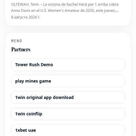
OLTEWAH, Tenn. – La victoria de Rachel Heck por 1 arriba sobre
Anna Davis en el U.S. Women's Amateur de 2026, este jueves,
significó más que solo avanzar a la siguiente ronda. Esta semana
8 августа 2026 г.
marca el tercer evento competitivo de Heck en el año. Sin
embargo, fue en su enfrentamiento contra Davi
MENÚ
Partners
Tower Rush Demo
play mines game
1win original app download
1win coinflip
1xbet uae