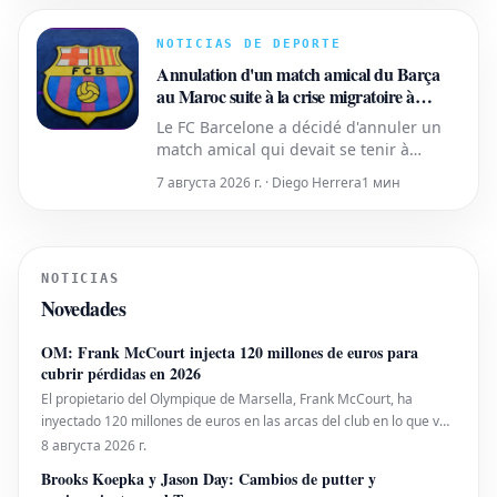
sentimental con Gianni Infantino
cuando el actual presidente de la FIFA
NOTICIAS DE DEPORTE
ejercía como secretario general del
Annulation d'un match amical du Barça
organismo europeo. Este
au Maroc suite à la crise migratoire à
Ceuta
Le FC Barcelone a décidé d'annuler un
match amical qui devait se tenir à
Tanger, au Maroc, le 15 août. Le club n'a
7 августа 2026 г. · Diego Herrera
1 мин
pas révélé l'identité de son adversaire
pour cette rencontre. Cette décision a
été prise en réponse à la crise
migratoire et aux événements tragiques
NOTICIAS
qui se sont déroulés à Ceuta.
Novedades
OM: Frank McCourt injecta 120 millones de euros para
cubrir pérdidas en 2026
El propietario del Olympique de Marsella, Frank McCourt, ha
inyectado 120 millones de euros en las arcas del club en lo que va
de año para subsanar las pérdidas. La temporada 2025-2026 fue
8 августа 2026 г.
decepcionante, con el equipo terminando en quinta posición en la
Brooks Koepka y Jason Day: Cambios de putter y
Ligue 1, lo que llevó a la DCNG a imponer