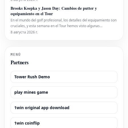
decepcionante, con el equipo terminando en quinta posición en la
Brooks Koepka y Jason Day: Cambios de putter y
Ligue 1, lo que llevó a la DCNG a imponer
equipamiento en el Tour
En el mundo del golf profesional, los detalles del equipamiento son
cruciales, y esta semana en el Tour hemos visto algunas
novedades interesantes. Brooks Koepka, conocido por su afinidad
8 августа 2026 г.
con los putters Scotty Cameron, ha vuelto a confiar en la icónica
sensación del inserto Terylliu
MENÚ
Partners
Tower Rush Demo
play mines game
1win original app download
1win coinflip