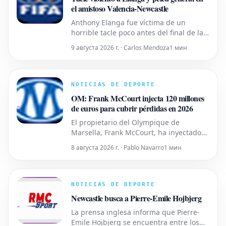
el amistoso Valencia-Newcastle
Anthony Elanga fue víctima de un
horrible tacle poco antes del final de la
primera mitad del partido de
9 августа 2026 г. · Carlos Mendoza
1 мин
preparación entre Newcastle y Valencia
este sábado por la noche. La fea acción
de José Luis Gayà, quien recibió tarjeta
roja, provocó el inicio de una pelea
NOTICIAS DE DEPORTE
general. Ambiente eléctrico en
OM: Frank McCourt injecta 120 millones
de euros para cubrir pérdidas en 2026
El propietario del Olympique de
Marsella, Frank McCourt, ha inyectado
120 millones de euros en las arcas del
8 августа 2026 г. · Pablo Navarro
1 мин
club en lo que va de año para subsanar
las pérdidas. La temporada 2025-2026
fue decepcionante, con el equipo
terminando en quinta posición en la
NOTICIAS DE DEPORTE
Ligue 1, lo que llevó a la DCNG a
Newcastle busca a Pierre-Emile Hojbjerg
imponer
La prensa inglesa informa que Pierre-
Emile Hojbjerg se encuentra entre los