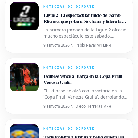
NOTICIAS DE DEPORTE
Ligue 2: El espectacular inicio del Saint-
Étienne, que golea al Sochaux y lidera la
clasificación
La primera jornada de la Ligue 2 ofreció
mucho espectáculo este sábado.
Destacó especialmente el
9 августа 2026 г. · Pablo Navarro
1 мин
enfrentamiento entre los antiguos
gigantes Sochaux y Saint-Étienne. En
Bonal, los "Verts" lograron una amplia
victoria por 3-0 para tomar la delantera
NOTICIAS DE DEPORTE
en la clasificación. Un inicio
Udinese vence al Barça en la Copa Friuli
Venezia Giulia
El Udinese se alzó con la victoria en la
'Copa Friuli Venezia Giulia', derrotando
al joven equipo del FC Barcelona por 1-
9 августа 2026 г. · Diego Herrera
1 мин
0. El partido sirvió para presenciar el
debut del fichaje belga Bisiwu y para
que el técnico azulgrana probara una
amplia rotación de jugadores juveniles.
NOTICIAS DE DEPORTE
El encuentro, d
Tacle violento a Elanga y pelea general en