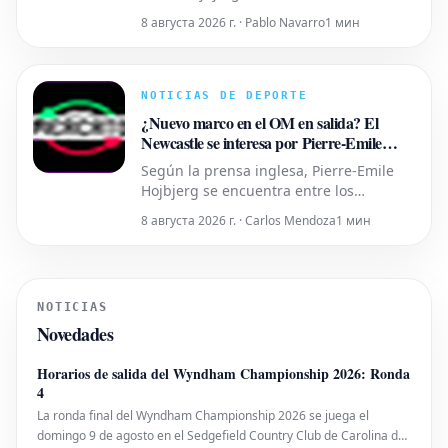
jugadores que el Newcastle está
8 августа 2026 г. · Pablo Navarro
1 мин
considerando para el centro del campo,
con el objetivo de reemplazar a Bruno
Guimaraes y Sandro Tonali. El jugador
danés tiene una amplia experiencia en
NOTICIAS DE DEPORTE
la Premier League, habiendo jugado
¿Nuevo marco en el OM en salida? El
Newcastle se interesa por Pierre-Emile
Hojbjerg
Según la prensa inglesa, Pierre-Emile
Hojbjerg se encuentra entre los
jugadores que el Newcastle tiene en su
8 августа 2026 г. · Carlos Mendoza
1 мин
punto de mira en el centro del campo
para sustituir a Bruno Guimaraes y
Sandro Tonali. El danés conoce bien la
Premier League, habiendo jugado para
NOTICIAS
el Southampton (2016-2020) y el
Novedades
Tottenham
Horarios de salida del Wyndham Championship 2026: Ronda
4
La ronda final del Wyndham Championship 2026 se juega el
domingo 9 de agosto en el Sedgefield Country Club de Carolina del