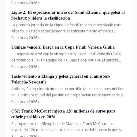
Norte. A continuación, se detallan los horarios de salida completos
9 августа 2026 г.
para la cuarta ronda. La temporada regular del PGA Tour llega a su
Ligue 2: El espectacular inicio del Saint-Étienne, que golea al
fin con mucho en juego en el Sedg
Sochaux y lidera la clasificación
La primera jornada de la Ligue 2 ofreció mucho espectáculo este
sábado. Destacó especialmente el enfrentamiento entre los
antiguos gigantes Sochaux y Saint-Étienne. En Bonal, los "Verts"
9 августа 2026 г.
lograron una amplia victoria por 3-0 para tomar la delantera en la
Udinese vence al Barça en la Copa Friuli Venezia Giulia
clasificación. Un inicio
El Udinese se alzó con la victoria en la 'Copa Friuli Venezia Giulia',
derrotando al joven equipo del FC Barcelona por 1-0. El partido
sirvió para presenciar el debut del fichaje belga Bisiwu y para que
9 августа 2026 г.
el técnico azulgrana probara una amplia rotación de jugadores
Tacle violento a Elanga y pelea general en el amistoso
juveniles. El encuentro, d
Valencia-Newcastle
Anthony Elanga fue víctima de un horrible tacle poco antes del final
de la primera mitad del partido de preparación entre Newcastle y
Valencia este sábado por la noche. La fea acción de José Luis Gayà,
9 августа 2026 г.
quien recibió tarjeta roja, provocó el inicio de una pelea general.
OM: Frank McCourt injecta 120 millones de euros para
Ambiente eléctrico en
cubrir pérdidas en 2026
El propietario del Olympique de Marsella, Frank McCourt, ha
inyectado 120 millones de euros en las arcas del club en lo que va
de año para subsanar las pérdidas. La temporada 2025-2026 fue
8 августа 2026 г.