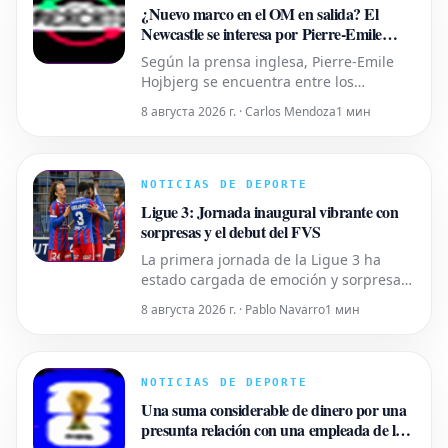
la Premier League, habiendo jugado
¿Nuevo marco en el OM en salida? El
Newcastle se interesa por Pierre-Emile
Hojbjerg
Según la prensa inglesa, Pierre-Emile
Hojbjerg se encuentra entre los
jugadores que el Newcastle tiene en su
8 августа 2026 г. · Carlos Mendoza
1 мин
punto de mira en el centro del campo
para sustituir a Bruno Guimaraes y
Sandro Tonali. El danés conoce bien la
Premier League, habiendo jugado para
NOTICIAS DE DEPORTE
el Southampton (2016-2020) y el
Ligue 3: Jornada inaugural vibrante con
Tottenham
sorpresas y el debut del FVS
La primera jornada de la Ligue 3 ha
estado cargada de emoción y sorpresas.
El Caen se posiciona como líder tras una
8 августа 2026 г. · Pablo Navarro
1 мин
contundente victoria, mientras que
varios partidos mantuvieron la
expectación hasta el final. La gran
novedad, el Football Video Support (FVS),
NOTICIAS DE DEPORTE
hizo su debut, generando debates y
Una suma considerable de dinero por una
presunta relación con una empleada de la