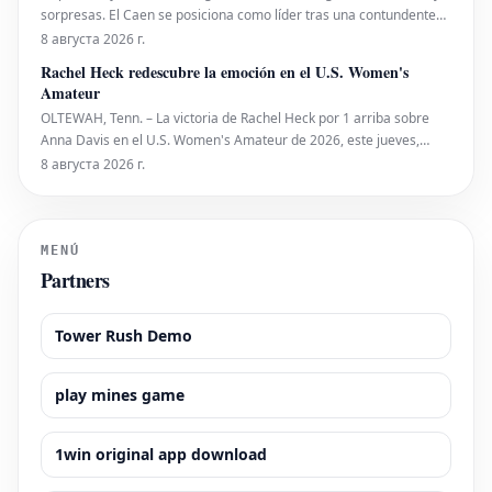
sorpresas. El Caen se posiciona como líder tras una contundente
victoria, mientras que varios partidos mantuvieron la expectación
8 августа 2026 г.
hasta el final. La gran novedad, el Football Video Support (FVS), hizo
Rachel Heck redescubre la emoción en el U.S. Women's
su debut, generando debates y
Amateur
OLTEWAH, Tenn. – La victoria de Rachel Heck por 1 arriba sobre
Anna Davis en el U.S. Women's Amateur de 2026, este jueves,
significó más que solo avanzar a la siguiente ronda. Esta semana
8 августа 2026 г.
marca el tercer evento competitivo de Heck en el año. Sin
embargo, fue en su enfrentamiento contra Davi
MENÚ
Partners
Tower Rush Demo
play mines game
1win original app download