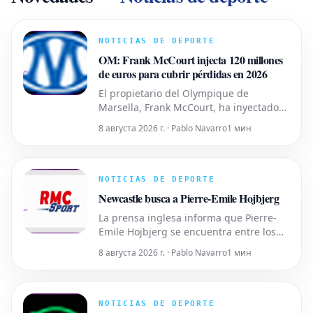
NOTICIAS DE DEPORTE
OM: Frank McCourt injecta 120 millones
de euros para cubrir pérdidas en 2026
El propietario del Olympique de
Marsella, Frank McCourt, ha inyectado
120 millones de euros en las arcas del
8 августа 2026 г. · Pablo Navarro
1 мин
club en lo que va de año para subsanar
las pérdidas. La temporada 2025-2026
fue decepcionante, con el equipo
terminando en quinta posición en la
NOTICIAS DE DEPORTE
Ligue 1, lo que llevó a la DCNG a
Newcastle busca a Pierre-Emile Hojbjerg
imponer
La prensa inglesa informa que Pierre-
Emile Hojbjerg se encuentra entre los
jugadores que el Newcastle está
8 августа 2026 г. · Pablo Navarro
1 мин
considerando para el centro del campo,
con el objetivo de reemplazar a Bruno
Guimaraes y Sandro Tonali. El jugador
danés tiene una amplia experiencia en
NOTICIAS DE DEPORTE