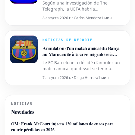
UEFA: Otro caso embarazoso para Gianni
Según una investigación de The
Infantino
Telegraph, la UEFA habría
desembolsado una suma importante de
8 августа 2026 г. · Carlos Mendoza
1 мин
dinero a una colaboradora que
supuestamente mantuvo una relación
sentimental con Gianni Infantino
cuando el actual presidente de la FIFA
NOTICIAS DE DEPORTE
ejercía como secretario general del
Annulation d'un match amical du Barça
organismo europeo. Este
au Maroc suite à la crise migratoire à
Ceuta
Le FC Barcelone a décidé d'annuler un
match amical qui devait se tenir à
Tanger, au Maroc, le 15 août. Le club n'a
7 августа 2026 г. · Diego Herrera
1 мин
pas révélé l'identité de son adversaire
pour cette rencontre. Cette décision a
été prise en réponse à la crise
migratoire et aux événements tragiques
NOTICIAS
qui se sont déroulés à Ceuta.
Novedades
OM: Frank McCourt injecta 120 millones de euros para
cubrir pérdidas en 2026