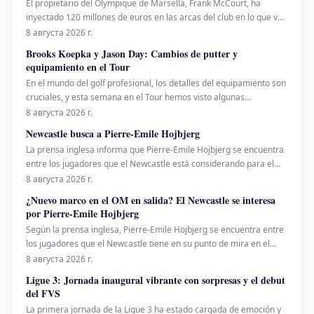
El propietario del Olympique de Marsella, Frank McCourt, ha
inyectado 120 millones de euros en las arcas del club en lo que va
de año para subsanar las pérdidas. La temporada 2025-2026 fue
8 августа 2026 г.
decepcionante, con el equipo terminando en quinta posición en la
Brooks Koepka y Jason Day: Cambios de putter y
Ligue 1, lo que llevó a la DCNG a imponer
equipamiento en el Tour
En el mundo del golf profesional, los detalles del equipamiento son
cruciales, y esta semana en el Tour hemos visto algunas
novedades interesantes. Brooks Koepka, conocido por su afinidad
8 августа 2026 г.
con los putters Scotty Cameron, ha vuelto a confiar en la icónica
Newcastle busca a Pierre-Emile Hojbjerg
sensación del inserto Terylliu
La prensa inglesa informa que Pierre-Emile Hojbjerg se encuentra
entre los jugadores que el Newcastle está considerando para el
centro del campo, con el objetivo de reemplazar a Bruno
8 августа 2026 г.
Guimaraes y Sandro Tonali. El jugador danés tiene una amplia
¿Nuevo marco en el OM en salida? El Newcastle se interesa
experiencia en la Premier League, habiendo jugado
por Pierre-Emile Hojbjerg
Según la prensa inglesa, Pierre-Emile Hojbjerg se encuentra entre
los jugadores que el Newcastle tiene en su punto de mira en el
centro del campo para sustituir a Bruno Guimaraes y Sandro
8 августа 2026 г.
Tonali. El danés conoce bien la Premier League, habiendo jugado
Ligue 3: Jornada inaugural vibrante con sorpresas y el debut
para el Southampton (2016-2020) y el Tottenham
del FVS
La primera jornada de la Ligue 3 ha estado cargada de emoción y